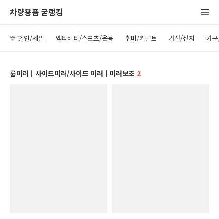
차량용품 굳랭킹
🎊 할인/세일
액티비티/스포츠/운동
취미/키덜트
가전/전자
가구
룸미러ㅣ사이드미러/사이드 미러ㅣ미러보조
2