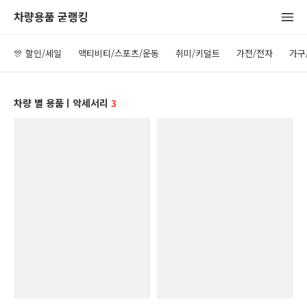
차량용품 굳랭킹
🎊 할인/세일
액티비티/스포츠/운동
취미/키덜트
가전/전자
가구
차량 별 용품ㅣ악세서리
3