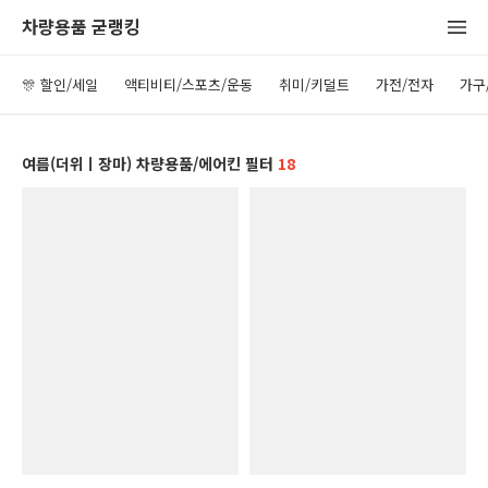
차량용품 굳랭킹
🎊 할인/세일
액티비티/스포츠/운동
취미/키덜트
가전/전자
가구
여름(더위ㅣ장마) 차량용품/에어킨 필터
18