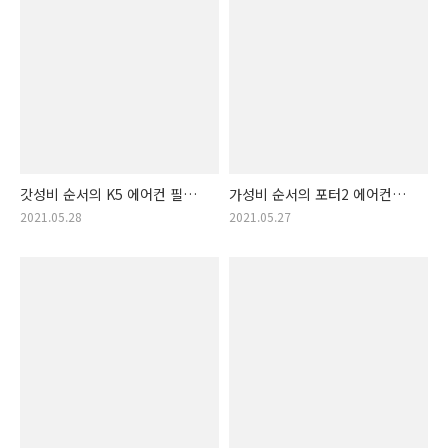
갓성비 순서의 K5 에어컨 필터
가성비 순서의 포터2 에어컨
상품 공개. K5 에어컨필터 상품
필터 물품 리스트!! 포터2
2021.05.28
2021.05.27
정보
에어컨필터 랭킹 (트럭 에어컨
필터)