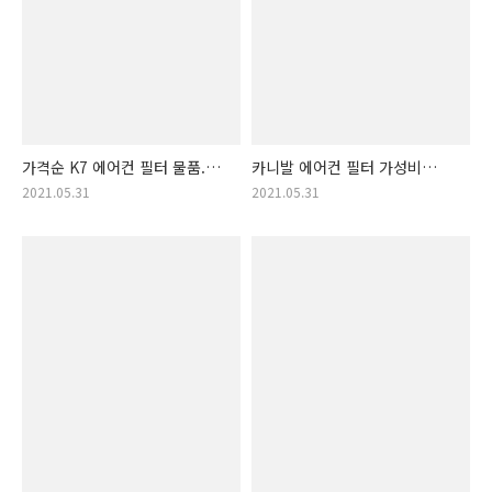
가격순 K7 에어컨 필터 물품.
카니발 에어컨 필터 가성비
K7 에어컨필터 랭킹!
모음zip. 카니발 에어컨필터
2021.05.31
2021.05.31
저가 순서 제품 리스트
(올뉴카니발, 더뉴카니발)