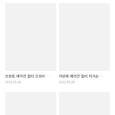
쏘렌토 에어컨 필터 갓성비
아반떼 에어컨 필터 저가순
순위 정보. 쏘렌토 에어컨필터
추천 제품! 아반떼 에어컨필터
2021.05.28
2021.05.28
착한가격 순위 상품 리스트
착한가격 순위!!