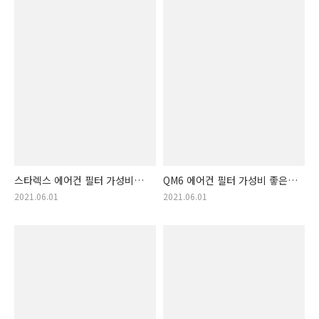
스타렉스 에어컨 필터 가성비
QM6 에어컨 필터 가성비 좋은
뛰어난 추천 리스트. 그랜드
랭킹 추천! 가격 순서 QM6
2021.06.01
2021.06.01
스타렉스 에어컨필터 저가
에어컨필터!!
순서!! (스타렉스,
그랜드스타렉스)