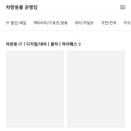
차량용품 굳랭킹
🎊 할인/세일
액티비티/스포츠/운동
취미/키덜트
가전/전자
가구
차량용 ITㅣ디지털/네비ㅣ블박ㅣ하이패스
6