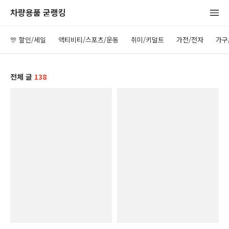
차량용품 굳랭킹
🎊 할인/세일
액티비티/스포츠/운동
취미/키덜트
가전/전자
가구
전체 글
138