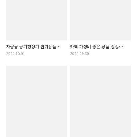
차량용 공기청정기 인기상품
카팩 가성비 좋은 상품 랭킹
랭킹! (차량용 공기청정기,
추천! (카팩, 카펙, 카 팩, 카 펙,
2020.10.01
2020.09.30
차량용공기청정기, 차량용 공기
유선 카팩, 무선 카팩, 블루투스
정화장치, 차량용 공기정화장치)
카팩)