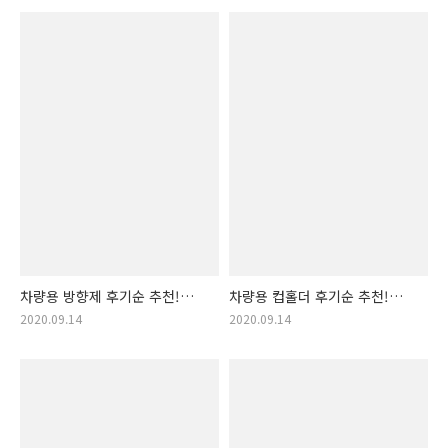
백, 시트 수납, 뒷 자석 수납)
룸 미러)
차량용 방향제 후기순 추천!
차량용 컵홀더 후기순 추천!
(차량용 디퓨저, 차량용방향제,
(차량용컵홀더,
2020.09.14
2020.09.14
차량용방향제 클립형,
차량용컵홀더추천, 앞좌석
차량용디퓨저)
컵홀더, 뒷자석 컵홀더, 컵 홀더)